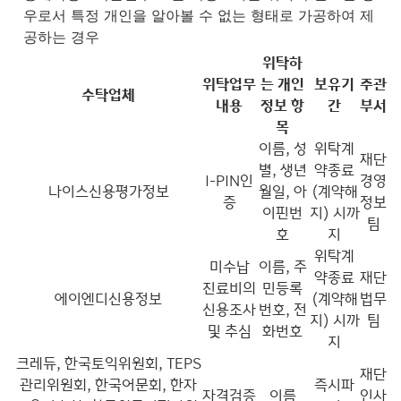
우로서 특정 개인을 알아볼 수 없는 형태로 가공하여 제
공하는 경우
위탁하
위탁업무
는 개인
보유기
주관
수탁업체
내용
정보 항
간
부서
목
이름, 성
위탁계
재단
별, 생년
약종료
I-PIN인
경영
나이스신용평가정보
월일, 아
(계약해
증
정보
이핀번
지) 시까
팀
호
지
위탁계
미수납
이름, 주
약종료
재단
진료비의
민등록
에이엔디신용정보
(계약해
법무
신용조사
번호, 전
지) 시까
팀
및 추심
화번호
지
크레듀, 한국토익위원회, TEPS
재단
관리위원회, 한국어문회, 한자
즉시파
자격검증
이름
인사