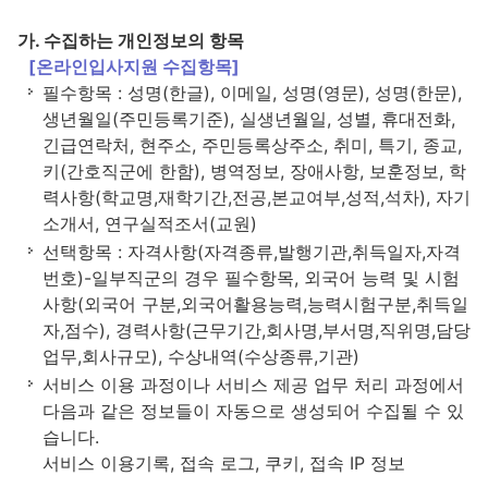
가. 수집하는 개인정보의 항목
[온라인입사지원 수집항목]
필수항목 : 성명(한글), 이메일, 성명(영문), 성명(한문),
생년월일(주민등록기준), 실생년월일, 성별, 휴대전화,
긴급연락처, 현주소, 주민등록상주소, 취미, 특기, 종교,
키(간호직군에 한함), 병역정보, 장애사항, 보훈정보, 학
력사항(학교명,재학기간,전공,본교여부,성적,석차), 자기
소개서, 연구실적조서(교원)
선택항목 : 자격사항(자격종류,발행기관,취득일자,자격
번호)-일부직군의 경우 필수항목, 외국어 능력 및 시험
사항(외국어 구분,외국어활용능력,능력시험구분,취득일
자,점수), 경력사항(근무기간,회사명,부서명,직위명,담당
업무,회사규모), 수상내역(수상종류,기관)
서비스 이용 과정이나 서비스 제공 업무 처리 과정에서
다음과 같은 정보들이 자동으로 생성되어 수집될 수 있
습니다.
서비스 이용기록, 접속 로그, 쿠키, 접속 IP 정보